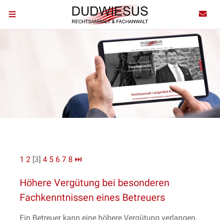
1
2
[3]
4
5
6
7
8
⏭
Höhere Vergütung bei besonderen
Fachkenntnissen eines Betreuers
Ein Betreuer kann eine höhere Vergütung verlangen,